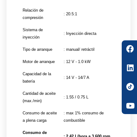
Relación de
: 20.5:1
compresión
Sistema de
: Inyección directa
inyección
Tipo de arranque
: manual/ retráctil
Motor de arranque
: 12 V - 1.0 kW
Capacidad de la
: 14 V - 14/7 A
batería
Cantidad de aceite
: 1.55 / 0.75 L
(max./min)
Consumo de aceite
: max 1% consumo de
a plena carga
combustible
Consumo de
: 2.42 L/hora a 3,600 rpm